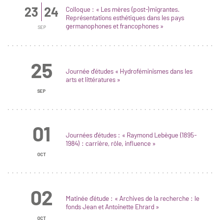
23
24
Colloque : « Les mères (post-)migrantes.
Représentations esthétiques dans les pays
germanophones et francophones »
SEP
25
Journée d’études « Hydroféminismes dans les
arts et littératures »
SEP
01
Journées d’études : « Raymond Lebègue (1895-
1984) : carrière, rôle, influence »
OCT
02
Matinée d’étude : « Archives de la recherche : le
fonds Jean et Antoinette Ehrard »
OCT