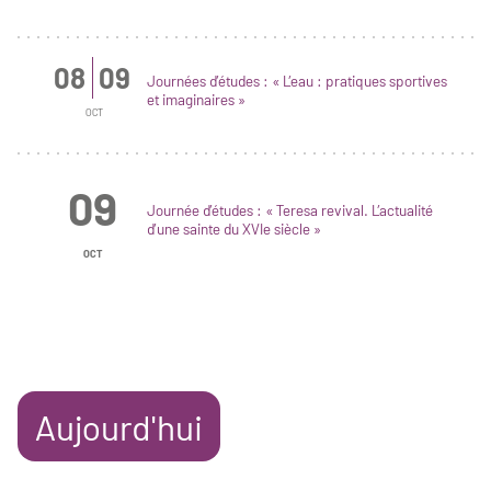
08
09
Journées d’études : « L’eau : pratiques sportives
et imaginaires »
OCT
09
Journée d’études : « Teresa revival. L’actualité
d’une sainte du XVIe siècle »
OCT
Aujourd'hui