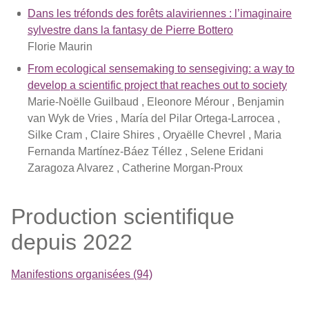
Dans les tréfonds des forêts alaviriennes : l’imaginaire
sylvestre dans la fantasy de Pierre Bottero
Florie Maurin
From ecological sensemaking to sensegiving: a way to
develop a scientific project that reaches out to society
Marie-Noëlle Guilbaud , Eleonore Mérour , Benjamin
van Wyk de Vries , María del Pilar Ortega-Larrocea ,
Silke Cram , Claire Shires , Oryaëlle Chevrel , Maria
Fernanda Martínez-Báez Téllez , Selene Eridani
Zaragoza Alvarez , Catherine Morgan-Proux
Production scientifique
depuis 2022
Manifestions organisées (94)
Journée d'études "Le donne tra innovazione e