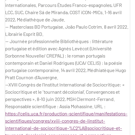
internationales. Parcours Études Franco-espagnoles, UFR
LCC, SUC, Chaire Sá de Miranda, COST iCON-MICs. 1-16 avril
2022, Médiathèque de Jaude.
— Masterclass BD Portugaise. João Paulo Cotrim. 8 avril 2022.
Librairie Esprit BD.
— Journée professionnelle Bibliothèques : littérature
portugaise et édition avec Agnès Levécot (Université
Sorbonne Nouvelle/ CREPAL) : le roman portugais
contemporain et Daniel Rodrigues (UCA/ CELIS) : la poésie
portugaise contemporaine. 14 avril 2022, Médhiatèque Hugo
Pratt Cournon d’Auvergne.
—XVIII Congrès de l’Institut International de Sociocritique: «
Sociocritique et le ‘tournant décolonial’. Convergences et
perspectives », 8-10 juin 2022, MSH Clermont-Ferrand.
Responsable scientifique : Assia Mohassine. URL :
https://celis.uca.fr/production-scientifique/manifestations-
scientifiques/congres/xviii-congres-de-linstitut-
international-de-sociocritique-%C2%ABsociocritique-et-