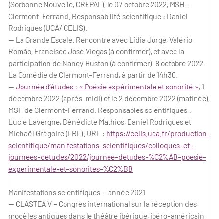
(Sorbonne Nouvelle, CREPAL), le 07 octobre 2022, MSH -
Clermont-Ferrand. Responsabilité scientifique : Daniel
Rodrigues (UCA/ CELIS).
— La Grande Escale. Rencontre avec Lídia Jorge, Valério
Romão, Francisco José Viegas (à confirmer), et avec la
participation de Nancy Huston (à confirmer). 8 octobre 2022,
La Comédie de Clermont-Ferrand, à partir de 14h30.
—
Journée d’études : « Poésie expérimentale et sonorité »
, 1
décembre 2022 (après-midi) et le 2 décembre 2022 (matinée),
MSH de Clermont-Ferrand. Responsables scientifiques :
Lucie Lavergne, Bénédicte Mathios, Daniel Rodrigues et
Michaël Grégoire (LRL). URL :
https://celis.uca.fr/production-
scientifique/manifestations-scientifiques/colloques-et-
journees-detudes/2022/journee-detudes-%C2%AB-poesie-
experimentale-et-sonorites-%C2%BB
Manifestations scientifiques - année 2021
— CLASTEA V – Congrès international sur la réception des
modèles antiques dans le théâtre ibérique, ibéro-américain