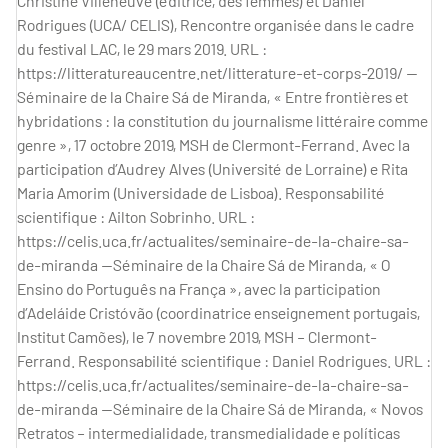
Christine Villeneuve (éditrice, des femmes) et Daniel
Rodrigues (UCA/ CELIS), Rencontre organisée dans le cadre
du festival LAC, le 29 mars 2019. URL :
https://litteratureaucentre.net/litterature-et-corps-2019/ —
Séminaire de la Chaire Sá de Miranda, « Entre frontières et
hybridations : la constitution du journalisme littéraire comme
genre », 17 octobre 2019, MSH de Clermont-Ferrand. Avec la
participation d’Audrey Alves (Université de Lorraine) e Rita
Maria Amorim (Universidade de Lisboa). Responsabilité
scientifique : Ailton Sobrinho. URL :
https://celis.uca.fr/actualites/seminaire-de-la-chaire-sa-
de-miranda —Séminaire de la Chaire Sá de Miranda, « O
Ensino do Português na França », avec la participation
d’Adeláide Cristóvão (coordinatrice enseignement portugais,
Institut Camões), le 7 novembre 2019, MSH – Clermont-
Ferrand. Responsabilité scientifique : Daniel Rodrigues. URL :
https://celis.uca.fr/actualites/seminaire-de-la-chaire-sa-
de-miranda —Séminaire de la Chaire Sá de Miranda, « Novos
Retratos – intermedialidade, transmedialidade e políticas