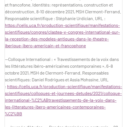
et francofone. Identités: représentations, construction et
déconstruction. 8-10 décembre 2021, MSH Clermont-Ferrand.
Responsable scientifique : Stéphanie Urdician. URL :
https://celis.uca.fr/production-scientifique/manifestations-
scientifiques/congres/clastea-v-congres-international-sur-
la-reception-des-modeles-antiques-dans-le-theatre-
iberique-ibero-americain-et-francophone
—Colloque International : « Travestissements de la voix dans
les littératures ibéro-américaines contemporaines », 6-8
octobre 2021, MSH de Clermont-Ferrand. Responsables
scientifiques: Daniel Rodrigues et Assia Mohssine. URL
:
https://celis.uca.fr/production-scientifique/manifestations-
scientifiques/colloques-et-journees-detudes/2021/colloque-
international-%C2%ABtravestissements-de-la-voix-dans-
les-litteratures-ibero-americaines-contemporaines-
%C2%BB