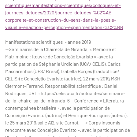
scientifique/manifestations-scientifiques/colloques-et-
journees-detudes/2020/journee-detudes-%C2%AB-
corporeite-et-construction-du-sens-dans-la-poesie-
visuelle-enaction-perception-experimentation-%C2%BB
Manifestations scientifiques - année 2019
—Séminaires de la Chaire Sá de Miranda, « Mémoire et
Matrimoine : l’œuvre de Conceição Evaristo », avec la
participation de Stéphanie Urdician (UCA/ CELIS), Carlos
Mascarenhas (UFS/ Brésil), Izabella Borges (traductrice/
CELIS)) e Conceição Evaristo (autrice), 22 mars 2019, MSH -
Clermont-Ferrand. Responsabilité scientifique : Daniel
Rodrigues. URL : https://celis.uca.fr/actualites/seminaire-
de-la-chaire-sa-de-miranda-6 —Conférence « Literatura
contempoânea brasileira », avec la participation de
Conceição Evaristo (autrice) et Henrique Rodrigues (auteur),
le 25 mars 2019, salle A12, site Carnot. — « Corps insoumis
rencontre avec Conceição Evaristo », avec la participation de