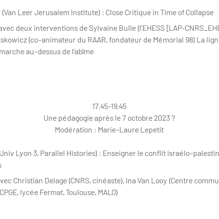
 (Van Leer Jerusalem Institute) : Close Critique in Time of Collapse
 avec deux interventions de Sylvaine Bulle (l’EHESS [LAP-CNRS_EHE
erskowicz (co-animateur du RAAR, fondateur de Mémorial 98) La ligne
 marche au-dessus de l’abîme
17.45-19.45
Une pédagogie après le 7 octobre 2023 ?
Modération : Marie-Laure Lepetit
Univ Lyon 3, Parallel Histories) : Enseigner le conflit israélo-palest
s
avec Christian Delage (CNRS, cinéaste), Ina Van Looy (Centre commun
(CPGE, lycée Fermat, Toulouse, MALO)