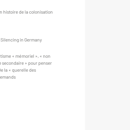
n histoire de la colonisation
nd Silencing in Germany
itisme « mémoriel », « non
me secondaire » pour penser
De la « querelle des
llemands