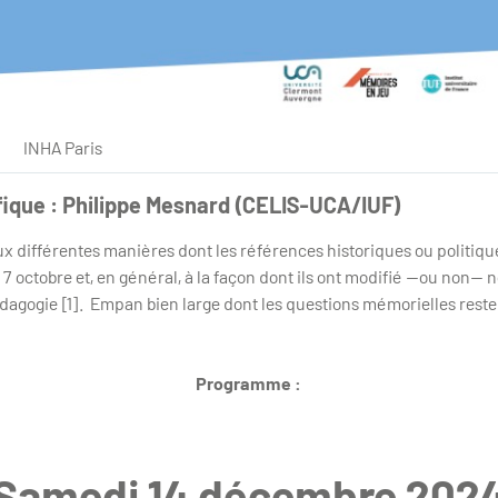
INHA Paris
fique : Philippe Mesnard (CELIS-UCA/IUF)
ux différentes manières dont les références historiques ou politiq
octobre et, en général, à la façon dont ils ont modifié —ou non— no
édagogie [1]. Empan bien large dont les questions mémorielles resten
Programme :
Samedi 14 décembre 202