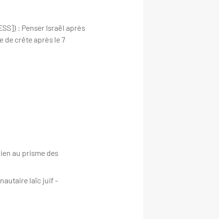
SS]) : Penser Israël après
 de crête après le 7
inien au prisme des
autaire laïc juif -