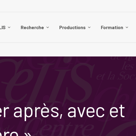
LIS
Recherche
Productions
Formation
r après, avec et
bre »