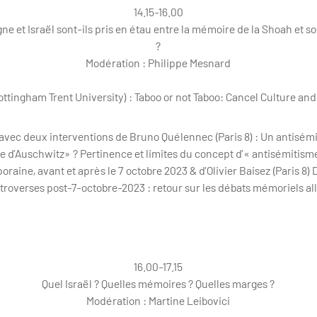
14.15-16.00
ne et Israël sont-ils pris en étau entre la mémoire de la Shoah et so
?
Modération : Philippe Mesnard
Nottingham Trent University) : Taboo or not Taboo: Cancel Culture a
 avec deux interventions de Bruno Quélennec (Paris 8) : Un antisém
e d’Auschwitz» ? Pertinence et limites du concept d’« antisémitis
aine, avant et après le 7 octobre 2023 & d’Olivier Baisez (Paris 8) 
ntroverses post-7-octobre-2023 : retour sur les débats mémoriels a
16.00-17.15
Quel Israël ? Quelles mémoires ? Quelles marges ?
Modération : Martine Leibovici