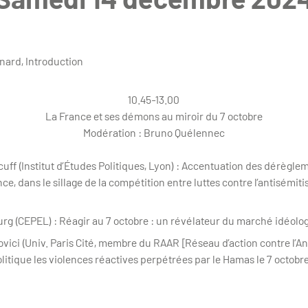
snard, Introduction
10.45-13.00
La France et ses démons au miroir du 7 octobre
Modération : Bruno Quélennec
rcuff (Institut d’Études Politiques, Lyon) : Accentuation des dérègl
nce, dans le sillage de la compétition entre luttes contre l’antisémit
ourg (CEPEL) : Réagir au 7 octobre : un révélateur du marché idéol
ovici (Univ. Paris Cité, membre du RAAR [Réseau d’action contre l’An
olitique les violences réactives perpétrées par le Hamas le 7 octobr