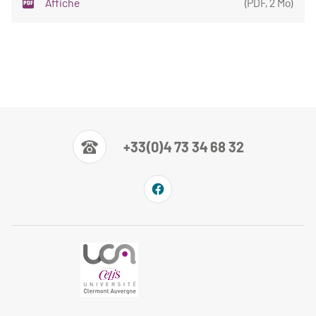
Affiche
(
PDF
,
2 Mo
)
+33(0)4 73 34 68 32