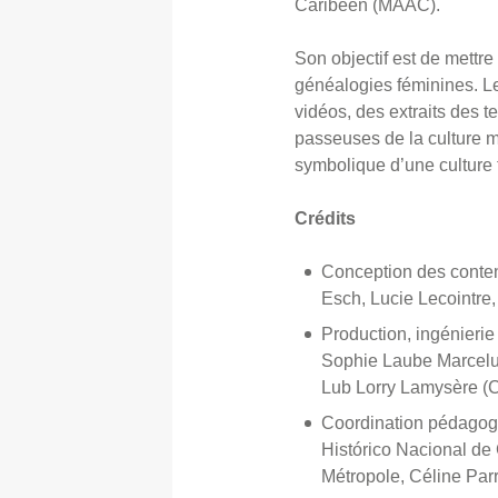
Caribéen (MAAC).
Son objectif est de mettre
généalogies féminines. L
vidéos, des extraits des
passeuses de la culture ma
symbolique d’une culture t
Crédits
Conception des conten
Esch, Lucie Lecointre
Production, ingénierie
Sophie Laube Marcelus
Lub Lorry Lamysère (
Coordination pédagogi
Histórico Nacional d
Métropole, Céline Par