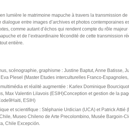
 en lumière le matrimoine mapuche à travers la transmission de l’
e dialogue entre images d’archives et photos contemporaines e
 textes, comme autant d’échos qui rendent compte du rôle majeu
puche et de l’extraordinaire fécondité de cette transmission réel
out entière.
us, scénographie, graphisme : Justine Baptut, Anne Batisse, Ju
, Eva Plesel (Master Etudes interculturelles Franco-Espagnoles
 multimédia et réalité augmentée : Karlex Dominique Bourciquot
, Max Valentin Lilavois (ESIH)Conception et gestion de la page
Code9Haiti, ESIH)
que et scientifique : Stéphanie Urdician (UCA) et Patrick Atti
e Chile, Museo Chileno de Arte Precolombino, Musée Bargoin-C
ra, Chile Excepción.