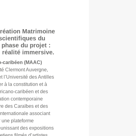
réation Matrimoine
scientifiques du
 phase du projet :
 réalité immersive.
o-caribéen (MAAC)
té Clermont Auvergne,
t l’Université des Antilles
 à la constitution et à
éricano-caribéen et des
éation contemporaine
’aire des Caraïbes et des
internationale associant
er une plateforme
éunissant des expositions
etiens filmés d’artistes,