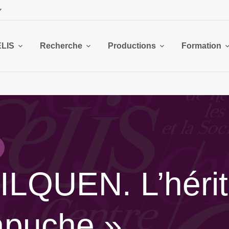
ELIS
Recherche
Productions
Formation
PILQUEN. L’héri
puche »