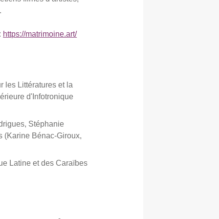
.
:
https://matrimoine.art/
es Littératures et la
rieure d'Infotronique
drigues, Stéphanie
les (Karine Bénac-Giroux,
ue Latine et des Caraïbes