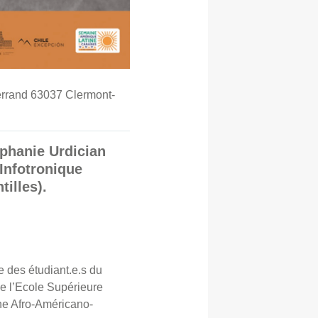
terrand 63037 Clermont-
éphanie Urdician
’Infotronique
tilles).
e des étudiant.e.s du
de l’Ecole Supérieure
ine Afro-Américano-