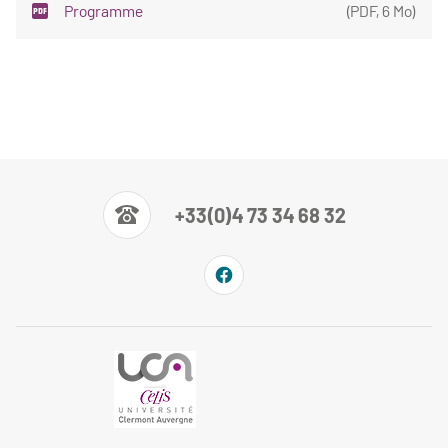
Programme
(
PDF
,
6 Mo
)
+33(0)4 73 34 68 32