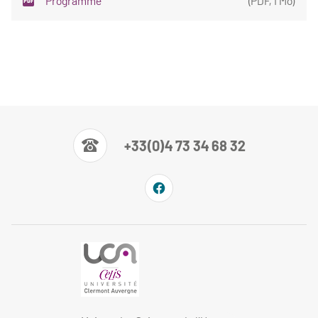
Programme
(
PDF
,
1 Mo
)
+33(0)4 73 34 68 32