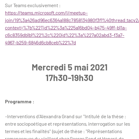
Sur Teams exclusivement :
https://teams.microsoft.com/l/meetup-
join/19%3a426ad96ec6364a188c7858134980f3f1%40thread.tacv2
context=%7b%22Tid%22%3a%225a16bd04-b475-49ff-b11a-
c6c8359db1b1%22%2c%22Oid%22%3a%227a02abd3-f3a7-
4967-b259-6846d6cb8ceb%22%7d
Mercredi 5 mai 2021
17h30-19h30
Programme :
-Interventions d'Alexandra Grand sur "Intitulé de la thèse :
entre sociopoétique et représentations, interrogation sur les
termes et les finalités" (sujet de thèse : "Représentations
romanesques du vieillard chez George Sand et Honoré de