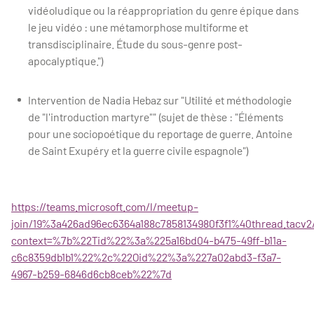
vidéoludique ou la réappropriation du genre épique dans
le jeu vidéo : une métamorphose multiforme et
transdisciplinaire. Étude du sous-genre post-
apocalyptique.")
Intervention de Nadia Hebaz sur "Utilité et méthodologie
de "l'introduction martyre"" (sujet de thèse : "Éléments
pour une sociopoétique du reportage de guerre. Antoine
de Saint Exupéry et la guerre civile espagnole")
https://teams.microsoft.com/l/meetup-
join/19%3a426ad96ec6364a188c7858134980f3f1%40thread.tacv2
context=%7b%22Tid%22%3a%225a16bd04-b475-49ff-b11a-
c6c8359db1b1%22%2c%22Oid%22%3a%227a02abd3-f3a7-
4967-b259-6846d6cb8ceb%22%7d