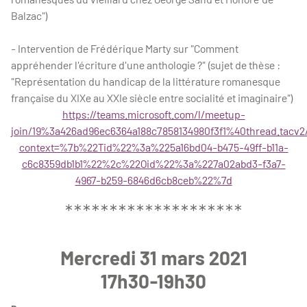
Balzac")
- Intervention de Frédérique Marty sur "Comment
appréhender l'écriture d'une anthologie ?" (sujet de thèse :
"Représentation du handicap de la littérature romanesque
française du XIXe au XXIe siècle entre socialité et imaginaire")
https://teams.microsoft.com/l/meetup-
join/19%3a426ad96ec6364a188c7858134980f3f1%40thread.tacv2
context=%7b%22Tid%22%3a%225a16bd04-b475-49ff-b11a-
c6c8359db1b1%22%2c%22Oid%22%3a%227a02abd3-f3a7-
4967-b259-6846d6cb8ceb%22%7d
********************
Mercredi 31 mars 2021
17h30-19h30