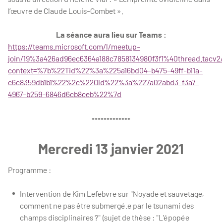
l’œuvre de Claude Louis-Combet ».
La séance aura lieu sur Teams :
https://teams.microsoft.com/l/meetup-
join/19%3a426ad96ec6364a188c7858134980f3f1%40thread.tacv2
context=%7b%22Tid%22%3a%225a16bd04-b475-49ff-b11a-
c6c8359db1b1%22%2c%22Oid%22%3a%227a02abd3-f3a7-
4967-b259-6846d6cb8ceb%22%7d
*************
Mercredi 13 janvier 2021
Programme :
Intervention de Kim Lefebvre sur "Noyade et sauvetage,
comment ne pas être submergé.e par le tsunami des
champs disciplinaires ?" (sujet de thèse : "L'épopée