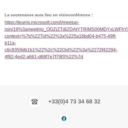
La soutenance aura lieu en visioconférence :
https://teams.microsoft.com/l/meetup-
join/19%3ameeting_OGZjZTdlZDAtYTRlMS00MDYxLWFh
context=%7b%22Tid%22%3a%225a16bd04-b475-49ff-
b11a-
c6c8359db1b1%22%2c%22Oid%22%3a%2272f42294-
4f82-4ed2-a661-d68f7e7f79f3%22%7d
+33(0)4 73 34 68 32