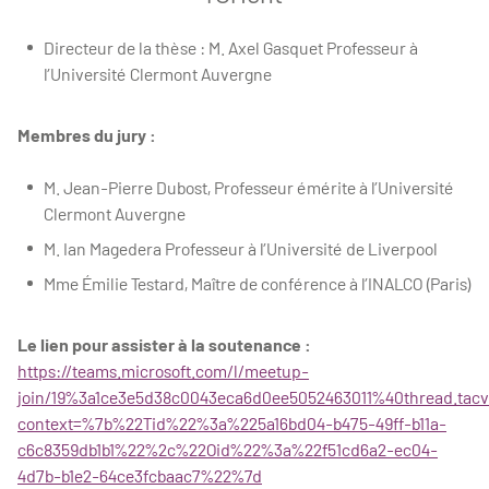
Directeur de la thèse : M. Axel Gasquet Professeur à
l’Université Clermont Auvergne
Membres du jury :
M. Jean-Pierre Dubost, Professeur émérite à l’Université
Clermont Auvergne
M. Ian Magedera Professeur à l’Université de Liverpool
Mme Émilie Testard, Maître de conférence à l’INALCO (Paris)
Le lien pour assister à la soutenance :
https://teams.microsoft.com/l/meetup-
join/19%3a1ce3e5d38c0043eca6d0ee5052463011%40thread.tacv
context=%7b%22Tid%22%3a%225a16bd04-b475-49ff-b11a-
c6c8359db1b1%22%2c%22Oid%22%3a%22f51cd6a2-ec04-
4d7b-b1e2-64ce3fcbaac7%22%7d