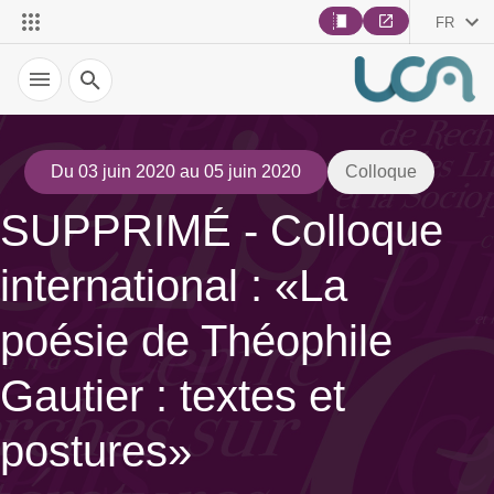
FR
Recherche
Du 03 juin 2020 au 05 juin 2020
Colloque
SUPPRIMÉ - Colloque
international : «La
poésie de Théophile
Gautier : textes et
postures»