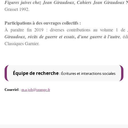
N
Figures juives chez Jean Giraudoux
, Cahiers Jean Giraudoux
Grasset 1992.
Participations à des ouvrages collectifs :
À paraître fin 2019 : diverses contributions au volume 1 de
,
Giraudoux, récits de guerre et essais
d’une guerre à l’autre
,
édi
Classiques Garnier.
Équipe de recherche
: Écritures et interactions sociales
Courriel
:
m.a.job@orange.fr