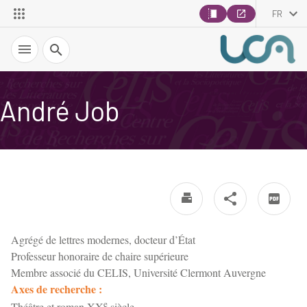
FR
Recherche
André Job
Agrégé de lettres modernes, docteur d’État
Professeur honoraire de chaire supérieure
Membre associé du CELIS, Université Clermont Auvergne
Axes de recherche :
e
Théâtre et roman XX
siècle,