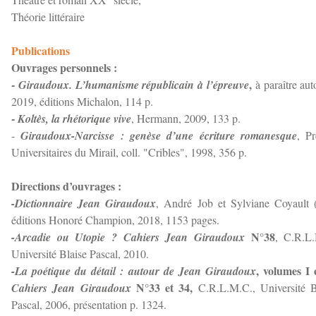
Théorie littéraire
Publications
Ouvrages personnels :
-
,
Giraudoux. L’humanisme républicain à l’épreuve
à paraître au
2019, éditions Michalon, 114 p.
-
Koltès, la rhétorique vive
, Hermann, 2009, 133 p.
-
Giraudoux-Narcisse : genèse d’une écriture romanesque
, Pr
Universitaires du Mirail, coll. "Cribles", 1998, 356 p.
Directions d’ouvrages :
-Dictionnaire Jean Giraudoux
, André Job et Sylviane Coyault (d
éditions Honoré Champion, 2018, 1153 pages.
N°38
-Arcadie ou Utopie ?
Cahiers Jean Giraudoux
, C.R.L
Université Blaise Pascal, 2010.
, volumes I e
-La poétique du détail : autour de Jean Giraudoux
N°33 et 34,
Cahiers Jean Giraudoux
C.R.L.M.C., Université B
Pascal, 2006, présentation p. 1324.