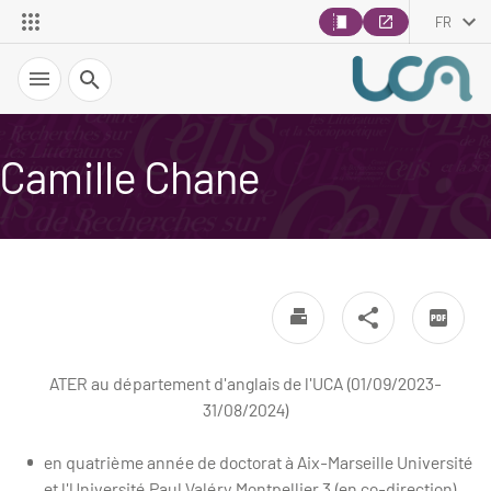
FR
Recherche
Camille Chane
ATER au département d'anglais de l'UCA (01/09/2023-
31/08/2024)
en quatrième année de doctorat à Aix-Marseille Université
et l'Université Paul Valéry Montpellier 3 (en co-direction),