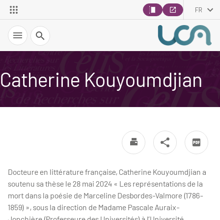
FR
Recherche
Catherine Kouyoumdjian
Docteure en littérature française, Catherine Kouyoumdjian a
soutenu sa thèse le 28 mai 2024 « Les représentations de la
mort dans la poésie de Marceline Desbordes-Valmore (1786-
1859) », sous la direction de Madame Pascale Auraix-
Jonchière (Professeure des Universités) à l’Université