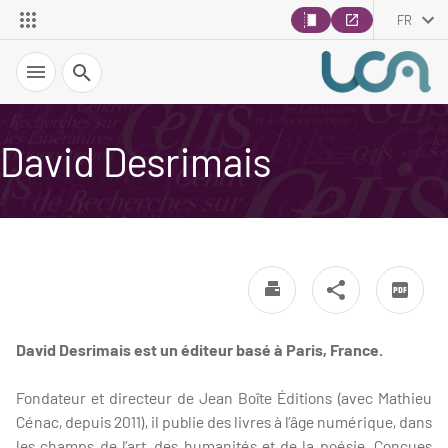
FR
Recherche
David Desrimais
David Desrimais est un éditeur basé à Paris, France.
Fondateur et directeur de Jean Boîte Éditions (avec Mathieu
Cénac, depuis 2011), il publie des livres à l’âge numérique, dans
les champs de l’art, des humanités et de la poésie. Conçues