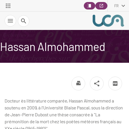
FR
Recherche
Hassan Almohammed
Docteur ès littérature comparée, Hassan Almohammed a
soutenu en 2009, à l’Université Blaise Pascal, sous la direction
de Jean-Pierre Dubost une thèse consacrée à "La
prémonition de la mort chez les poètes météores français au
XXe siècle (1945-1992)"