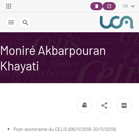
FR
Recherche
Moniré Akbarpouran
Khayati
Post-doctorante du CELIS (06/11/2018-30/11/2019).