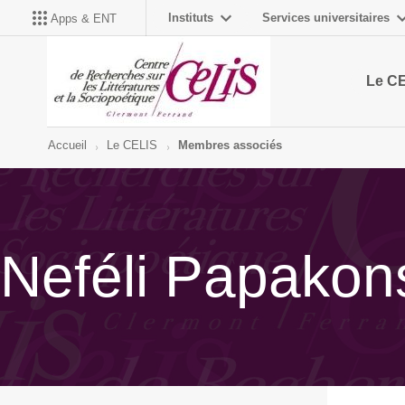
Instituts
Services universitaires
Apps & ENT
Le C
Accueil
Le CELIS
Membres associés
Neféli Papakon