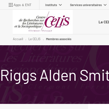
Instituts
Services universitaires
Apps & ENT
Le CE
Accueil
Le CELIS
Membres associés
Riggs Alden Smi