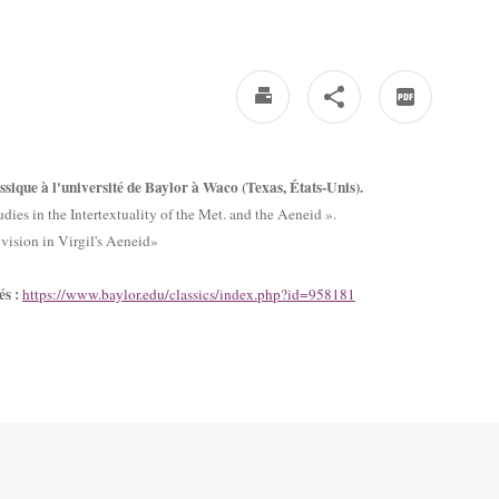
ssique à l'université de Baylor à Waco (Texas, États-Unis).
dies in the Intertextuality of the Met. and the Aeneid ».
ision in Virgil's Aeneid»
és :
https://www.baylor.edu/classics/index.php?id=958181