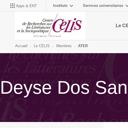
Instituts
Services universitaires
Apps & ENT
Le C
Accueil
Le CELIS
Membres
ATER
Deyse Dos Sant