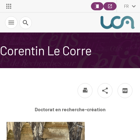
FR
Recherche
Corentin Le Corre
Doctorat en recherche-création