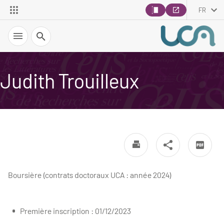
FR
Recherche
Judith Trouilleux
Boursière (contrats doctoraux UCA : année 2024)
Première inscription : 01/12/2023