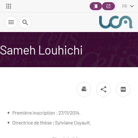
FR
Recherche
Sameh Louhichi
Première inscription : 27/11/2014.
Directrice de thèse : Sylviane Coyault.