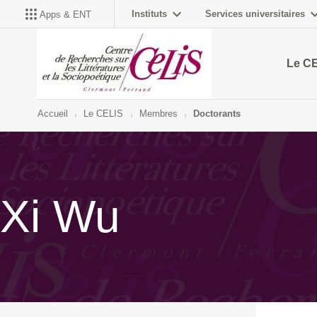
Instituts
Services universitaires
Apps & ENT
Le C
Accueil
Le CELIS
Membres
Doctorants
Xi Wu