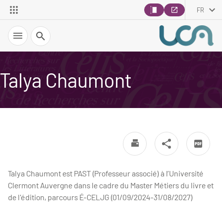
FR
Recherche
Talya Chaumont
Talya Chaumont est PAST (Professeur associé) à l’Université
Clermont Auvergne dans le cadre du Master Métiers du livre et
de l'édition, parcours É-CELJG (01/09/2024-31/08/2027)