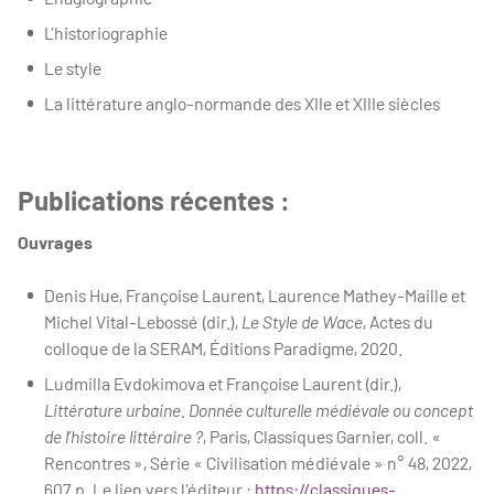
L’historiographie
Le style
La littérature anglo-normande des XIIe et XIIIe siècles
Publications récentes :
Ouvrages
Denis Hue, Françoise Laurent, Laurence Mathey-Maille et
Michel Vital-Lebossé (dir.),
Le Style de Wace
, Actes du
colloque de la SERAM, Éditions Paradigme, 2020.
Ludmilla Evdokimova et Françoise Laurent (dir.),
Littérature urbaine. Donnée culturelle médiévale ou concept
de l’histoire littéraire ?
, Paris, Classiques Garnier, coll. «
Rencontres », Série « Civilisation médiévale » n° 48, 2022,
607 p. Le lien vers l'éditeur :
https://classiques-