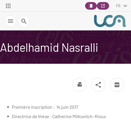
FR
Recherche
Abdelhamid Nasralli
Première inscription : 14 juin 2017
Directrice de thèse : Catherine Milkovitch-Rioux