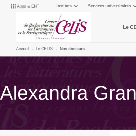
Instituts
Services universitaires
Apps & ENT
Le C
Accueil
Le CELIS
Nos docteurs
Alexandra Gra