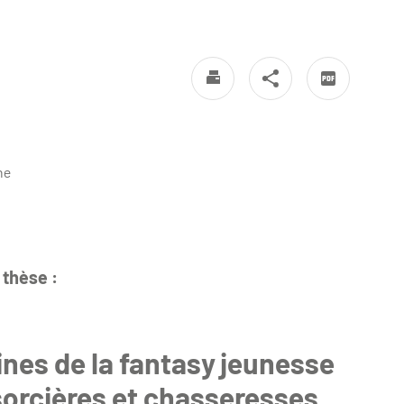
ne
 thèse :
ines de la fantasy jeunesse
 sorcières et chasseresses