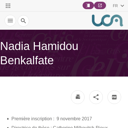
FR
Recherche
Nadia Hamidou
Benkalfate
Première inscription : 9 novembre 2017
Directrice de thèse : Catherine Milkovitch-Rioux