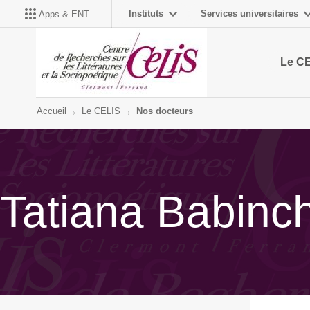
Instituts
Services universitaires
Apps & ENT
Le C
Accueil
Le CELIS
Nos docteurs
Tatiana Babinc