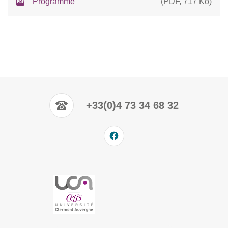
Programme
(
PDF
,
717 Ko
)
+33(0)4 73 34 68 32