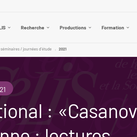
LIS
Recherche
Productions
Formation
 séminaires / journées d'étude
2021
21
tional : «Casanov
nne : lectures