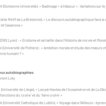
lt (Sorbonne Université), « Badinage « à l’obscur ». Variations sur le
ociété Rétif de La Bretonne), « Le discours autobiographique face à 
f et Casanova »
(ENS Lyon) : « Erotisme et sérialité dans l’
Histoire de ma vie
et
Monsi
ul (Université de Poitiers) : « Ambition morale et étude des mœurs c
enre humain ? »
deux autobiographies
urent Loty
 (Université de Liège), « Les péritextes de l'
Icosaméron
et de
La Déc
onctions du 'croire' et du 'faire croire’ »
ik (Université Catholique de Lublin), « Voyage dans l’Ailleurs : épre