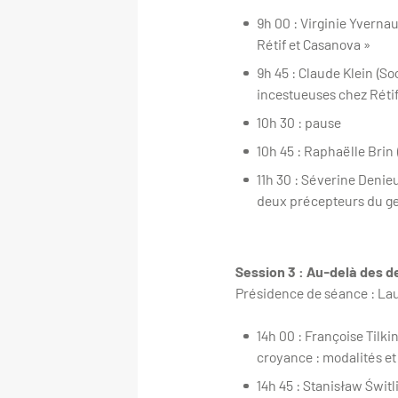
9h 00 : Virginie Yvernau
Rétif et Casanova »
9h 45 : Claude Klein (S
incestueuses chez Réti
10h 30 : pause
10h 45 : Raphaëlle Brin 
11h 30 : Séverine Denie
deux précepteurs du g
Session 3 : Au-delà des 
Présidence de séance : La
14h 00 : Françoise Tilkin
croyance : modalités et f
14h 45 : Stanisław Świtl