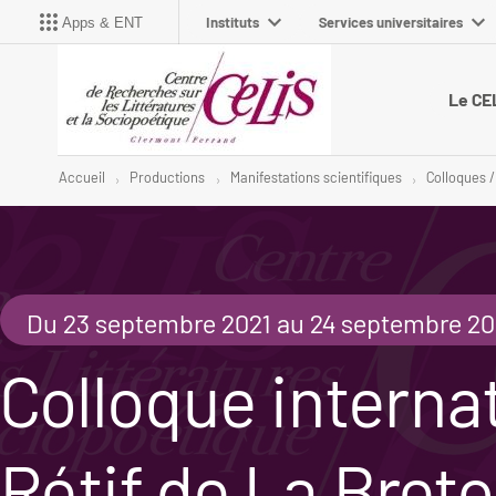
Instituts
Services universitaires
Apps & ENT
Le CE
Accueil
Productions
Manifestations scientifiques
Colloques /
Du 23 septembre 2021 au 24 septembre 20
Colloque interna
Rétif de La Breto