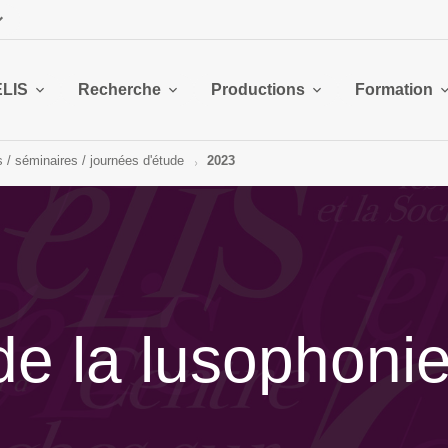
ELIS
Recherche
Productions
Formation
 / séminaires / journées d'étude
2023
e la lusophoni