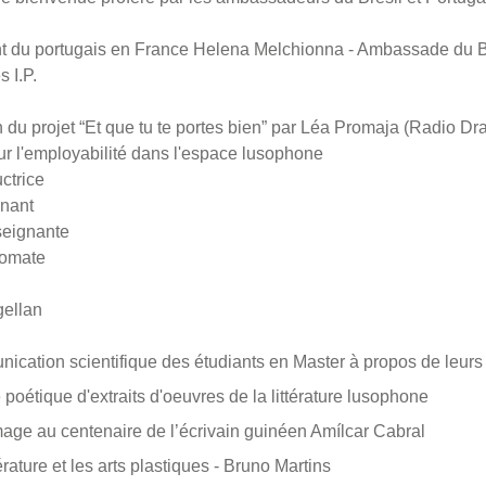
t du portugais en France Helena Melchionna - Ambassade du B
 I.P.
n du projet “Et que tu te portes bien” par Léa Promaja (Radio Dr
r l'employabilité dans l'espace lusophone
ctrice
nant
seignante
lomate
gellan
cation scientifique des étudiants en Master à propos de leurs
poétique d'extraits d'oeuvres de la littérature lusophone
ge au centenaire de l’écrivain guinéen Amílcar Cabral
érature et les arts plastiques - Bruno Martins