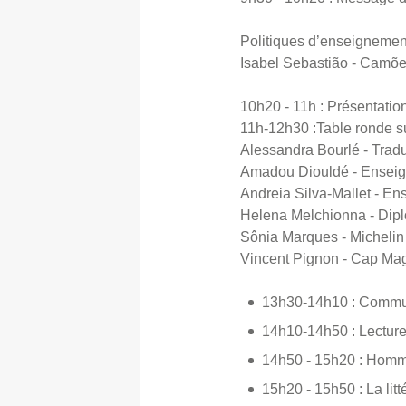
Politiques d’enseignemen
Isabel Sebastião - Camões
10h20 - 11h : Présentatio
11h-12h30 :Table ronde su
Alessandra Bourlé - Tradu
Amadou Diouldé - Enseig
Andreia Silva-Mallet - En
Helena Melchionna - Dip
Sônia Marques - Michelin
Vincent Pignon - Cap Ma
13h30-14h10 : Communi
14h10-14h50 : Lecture 
14h50 - 15h20 : Homma
15h20 - 15h50 : La litt