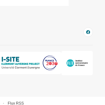
e
Flux RSS