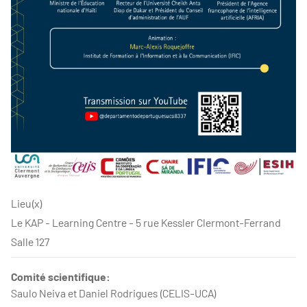
Lieu(x)
Le KAP - Learning Centre - 5 rue Kessler Clermont-Ferrand
Salle 127
Comité scientifique:
Saulo Neiva et Daniel Rodrigues (CELIS-UCA)