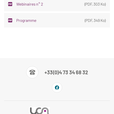
Webinaires n° 2
(
PDF
,
303 Ko
)
Programme
(
PDF
,
349 Ko
)
+33(0)4 73 34 68 32