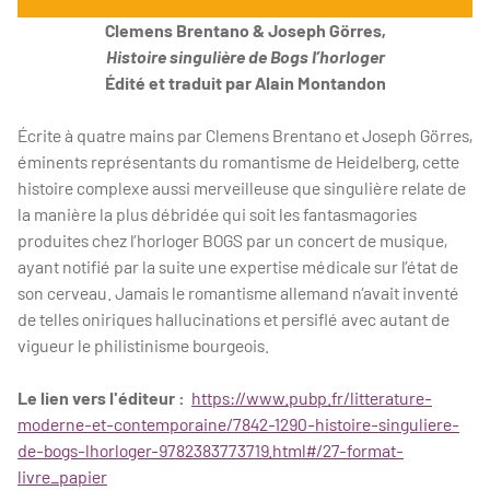
Clemens Brentano & Joseph Görres,
Histoire singulière de Bogs l’horloger
Édité et traduit par Alain Montandon
Écrite à quatre mains par Clemens Brentano et Joseph Görres,
éminents représentants du romantisme de Heidelberg, cette
histoire complexe aussi merveilleuse que singulière relate de
la manière la plus débridée qui soit les fantasmagories
produites chez l’horloger BOGS par un concert de musique,
ayant notifié par la suite une expertise médicale sur l’état de
son cerveau. Jamais le romantisme allemand n’avait inventé
de telles oniriques hallucinations et persiflé avec autant de
vigueur le philistinisme bourgeois.
Le lien vers l'éditeur :
https://www.pubp.fr/litterature-
moderne-et-contemporaine/7842-1290-histoire-singuliere-
de-bogs-lhorloger-9782383773719.html#/27-format-
livre_papier