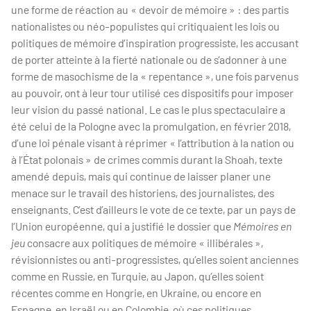
une forme de réaction au « devoir de mémoire » : des partis
nationalistes ou néo-populistes qui critiquaient les lois ou
politiques de mémoire d’inspiration progressiste, les accusant
de porter atteinte à la fierté nationale ou de s’adonner à une
forme de masochisme de la « repentance », une fois parvenus
au pouvoir, ont à leur tour utilisé ces dispositifs pour imposer
leur vision du passé national. Le cas le plus spectaculaire a
été celui de la Pologne avec la promulgation, en février 2018,
d’une loi pénale visant à réprimer « l’attribution à la nation ou
à l’État polonais » de crimes commis durant la Shoah, texte
amendé depuis, mais qui continue de laisser planer une
menace sur le travail des historiens, des journalistes, des
enseignants. C’est d’ailleurs le vote de ce texte, par un pays de
l’Union européenne, qui a justifié le dossier que
Mémoires en
jeu
consacre aux politiques de mémoire « illibérales »,
révisionnistes ou anti-progressistes, qu’elles soient anciennes
comme en Russie, en Turquie, au Japon, qu’elles soient
récentes comme en Hongrie, en Ukraine, ou encore en
Espagne, en Israël ou en Colombie, où ces politiques