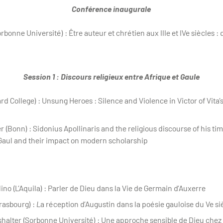
Conférence inaugurale
orbonne Université) : Être auteur et chrétien aux IIIe et IVe siècles 
Session 1 : Discours religieux entre Afrique et Gaule
d College) : Unsung Heroes : Silence and Violence in Victor of Vita’s
(Bonn) : Sidonius Apollinaris and the religious discourse of his time
 Gaul and their impact on modern scholarship
no (L’Aquila) : Parler de Dieu dans la Vie de Germain d’Auxerre
trasbourg) :
L
a réception d’Augustin dans la poésie gauloise du Ve si
alter (Sorbonne Université) : Une approche sensible de Dieu chez le