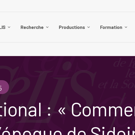
LIS
Recherche
Productions
Formation
5
tional : « Comme
 l’époque de Sido