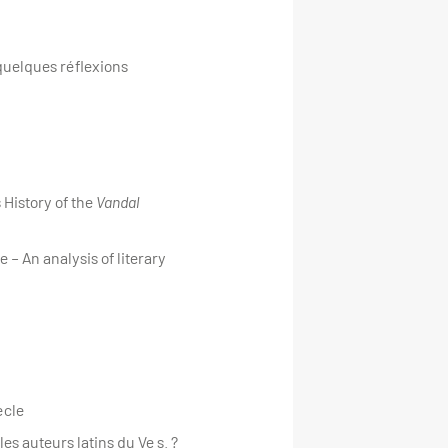
: quelques réflexions
 History of the
Vandal
 – An analysis of literary
ècle
s auteurs latins du Ve s. ?