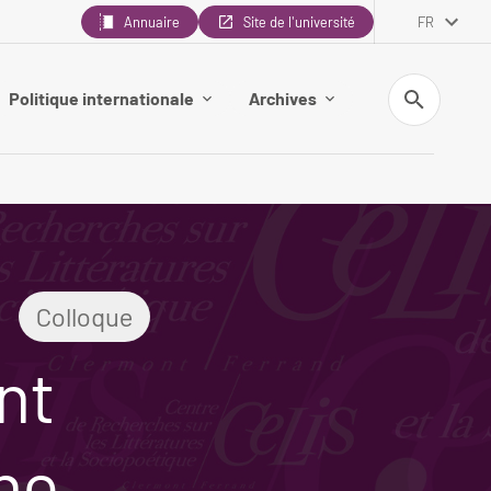
Annuaire
Site de l'université
FR
Recherche
Politique internationale
Archives
Colloque
nt
ine