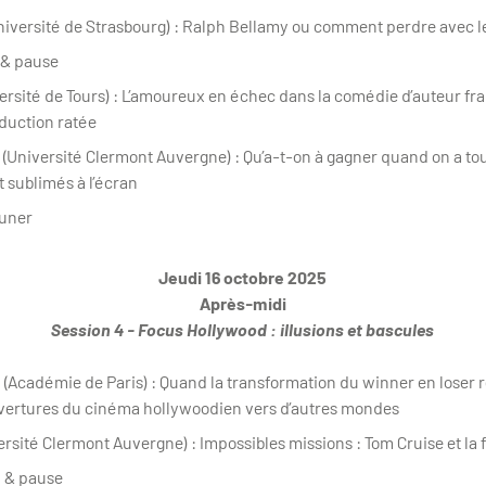
iversité de Strasbourg) : Ralph Bellamy ou comment perdre avec l
 & pause
versité de Tours) : L’amoureux en échec dans la comédie d’auteur fra
duction ratée
e (Université Clermont Auvergne) : Qu’a-t-on à gagner quand on a to
 sublimés à l’écran
euner
Jeudi 16 octobre 2025
Après-midi
Session 4 - Focus Hollywood : illusions et bascules
 (Académie de Paris) : Quand la transformation du winner en loser
uvertures du cinéma hollywoodien vers d’autres mondes
ersité Clermont Auvergne) : Impossibles missions : Tom Cruise et la 
n & pause