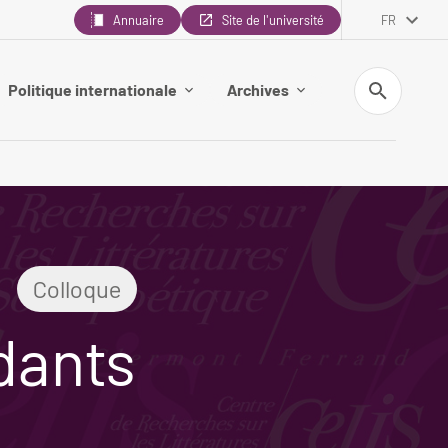
Annuaire
Site de l'université
FR
Recherche
Politique internationale
Archives
Colloque
rdants