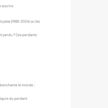
e sourire
nçaise (1990-2024) ou les
ut perdu ? Ces perdants
 réenchante le monde :
figure du perdant