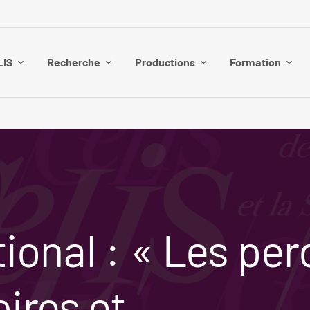
LIS
Recherche
Productions
Formation
tional : « Les pe
oires et