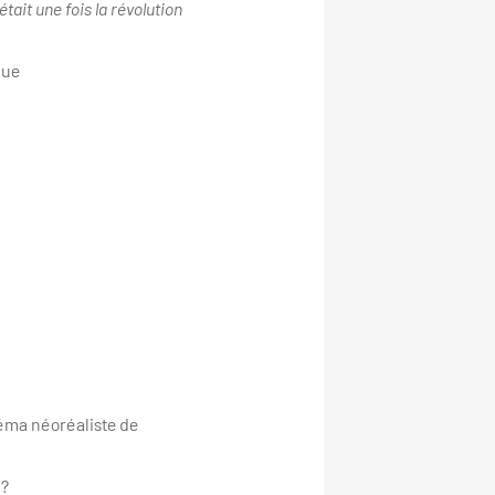
 était une fois la révolution
due
éma néoréaliste de
 ?