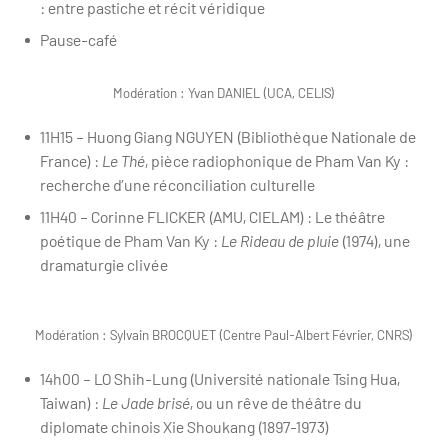
: entre pastiche et récit véridique
Pause-café
Modération : Yvan DANIEL (UCA, CELIS)
11H15 – Huong Giang NGUYEN (Bibliothèque Nationale de
France) :
Le Thé
, pièce radiophonique de Pham Van Ky :
recherche d’une réconciliation culturelle
11H40 – Corinne FLICKER (AMU, CIELAM) : Le théâtre
poétique de Pham Van Ky :
Le Rideau de pluie
(1974), une
dramaturgie clivée
Modération : Sylvain BROCQUET (Centre Paul-Albert Février, CNRS)
14h00 – LO Shih-Lung (Université nationale Tsing Hua,
Taiwan) :
Le Jade brisé
, ou un rêve de théâtre du
diplomate chinois Xie Shoukang (1897-1973)