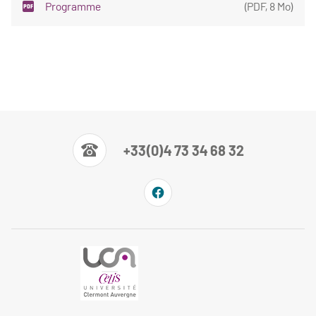
Programme
(
PDF
,
8 Mo
)
+33(0)4 73 34 68 32