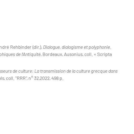
dré Rehbinder (dir.),
Dialogue, dialogisme et polyphonie.
phiques de l’Antiquité
, Bordeaux, Ausonius, coll. « Scripta
seurs de culture: La transmission de la culture grecque dans
ls, coll. "RRR", n° 32,2022, 498 p.