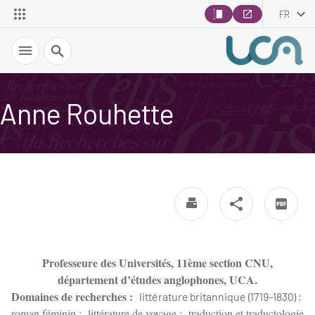
FR
Recherche
Anne Rouhette
Professeure des Universités, 11ème section CNU,
département d’études anglophones, UCA.
Domaines de recherches :
littérature britannique (1719-1830) ;
roman féminin ;
littérature de voyage ;
traduction et traductologie