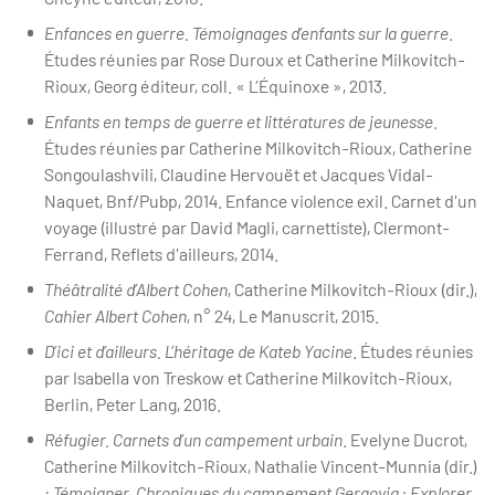
Enfances en guerre. Témoignages d’enfants sur la guerre
.
Études réunies par Rose Duroux et Catherine Milkovitch-
Rioux, Georg éditeur, coll. « L’Équinoxe », 2013.
Enfants en temps de guerre et littératures de jeunesse
.
Études réunies par Catherine Milkovitch-Rioux, Catherine
Songoulashvili, Claudine Hervouët et Jacques Vidal-
Naquet, Bnf/Pubp, 2014. Enfance violence exil. Carnet d'un
voyage (illustré par David Magli, carnettiste), Clermont-
Ferrand, Reflets d'ailleurs, 2014.
Théâtralité d’Albert Cohen
, Catherine Milkovitch-Rioux (dir.),
Cahier Albert Cohen
, n° 24, Le Manuscrit, 2015.
D’ici et d’ailleurs. L’héritage de Kateb Yacine
. Études réunies
par Isabella von Treskow et Catherine Milkovitch-Rioux,
Berlin, Peter Lang, 2016.
Réfugier. Carnets d’un campement urbain
. Evelyne Ducrot,
Catherine Milkovitch-Rioux, Nathalie Vincent-Munnia (dir.)
:
Témoigner. Chroniques du campement Gergovia ; Explorer.