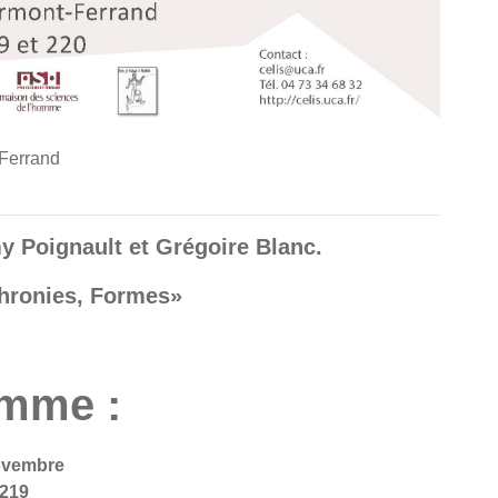
-Ferrand
my Poignault et Grégoire Blanc.
chronies, Formes»
mme :
ovembre
219