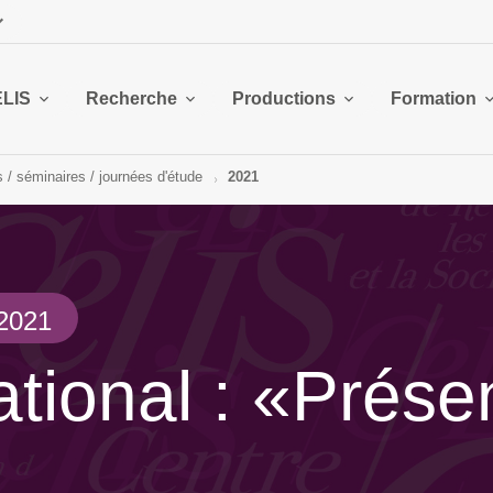
ELIS
Recherche
Productions
Formation
 / séminaires / journées d'étude
2021
2021
ational : «Prés