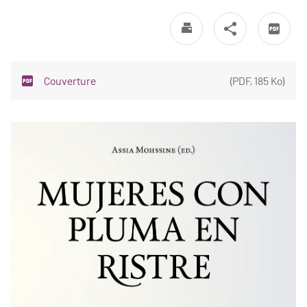
Couverture
(
PDF
,
185 Ko
)