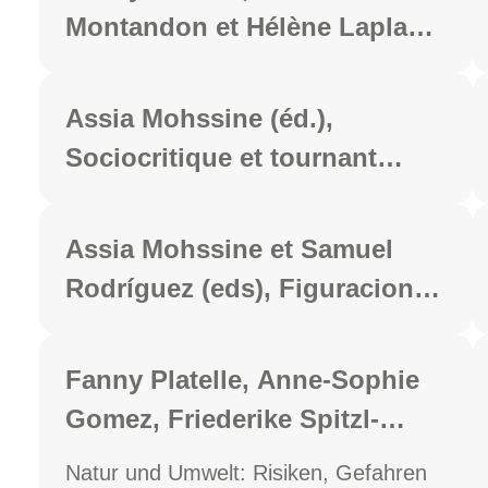
contemporain, Paris,
Montandon et Hélène Laplace-
Classiques Garnier, coll.
Claverie (dir.), Les insectes
"Rencontres", 2023, 307 p.
dans les arts de la scène,
Assia Mohssine (éd.),
Paris, Honoré Champion, coll.
Sociocritique et tournant
"Romantisme modernité",
décolonial. Convergences et
2023, 250 p.
perspectives. Hommage à
Assia Mohssine et Samuel
Edmond Cros, Berlin, Peter
Rodríguez (eds), Figuraciones
Lang, 2023, 438 p.
del mal en las creadoras
hispánicas contemporáneas,
Fanny Platelle, Anne-Sophie
Sevilla, Ediciones Alfar, coll.
Gomez, Friederike Spitzl-
"Alfar Universidad", 2023, 296
Dupic, Susanne Ettinger (dir.),
Natur und Umwelt: Risiken, Gefahren
p.