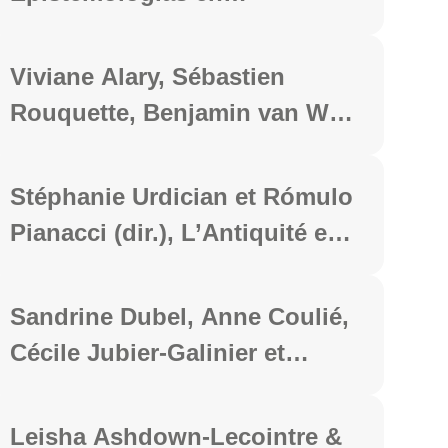
Edições Makunaima, 2024, 385
confluencia: Sociocrítica y
p.
giro decolonial, Berlin,
Viviane Alary, Sébastien
Bruxelles, Chennai, Lausanne,
Rouquette, Benjamin van Wyk
New York, Oxford, Peter Lang,
de Vries (dir.), Percevoir,
coll. « Études romanes »,
représenter, communiquer les
Stéphanie Urdician et Rómulo
2024. 422 p.
risques naturels, Clermont-
Pianacci (dir.), L’Antiquité en
Ferrand, PUBP, coll. «
scène. De la tragédie grecque
Communication, Culture &
à la performance, Clermont-
Sandrine Dubel, Anne Coulié,
Lien social », 2024, 396 p.
Ferrand, Centre de
Cécile Jubier-Galinier et
Recherches André Piganiol
François Lissarrague (dir.),
Présence de l’Antiquité, coll. «
L'univers du vase grec au
Leisha Ashdown-Lecointre &