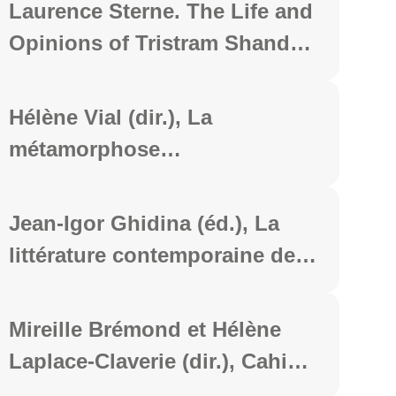
catastrophes naturelles dans
Laurence Sterne. The Life and
les textes antiques et
Opinions of Tristram Shandy,
médiévaux, Clermont-Ferrand,
Gentleman, Éditions ellipses,
PUBP, coll. « ERGA », 2025,
2025, 176 p.
Hélène Vial (dir.), La
312 p.
métamorphose
humain/insecte. Un défi
littéraire et artistique, de
Jean-Igor Ghidina (éd.), La
l’Antiquité à nos jours, Paris,
littérature contemporaine des
L'Harmattan, coll. "Espaces
minorités linguistiques en
littéraires", 2025, 258 p.
Europe, TIR éditeur, 2025.
Mireille Brémond et Hélène
Laplace-Claverie (dir.), Cahiers
Jean Giraudoux, n° 52, Paris,