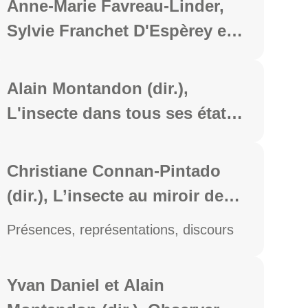
Anne-Marie Favreau-Linder,
Sylvie Franchet D'Espèrey et
André Rehbinder (dir.),
Dialogue, dialogisme et
Alain Montandon (dir.),
polyphonie. Questions
L'insecte dans tous ses états,
d'énonciation dans les textes
Clermont-Ferrand, PUBP, coll.
rhétoriques et philosophiques
« Hors collection », 2022, 208
Christiane Connan-Pintado
de l'Antiquité, Bordeaux,
p.
(dir.), L’insecte au miroir des
Ausonius, 2022, 441 p.
livres pour la jeunesse,
Présences, représentations, discours
Clermont-Ferrand, PUBP, coll.
"Littératures", 2022, 452 p.
Yvan Daniel et Alain