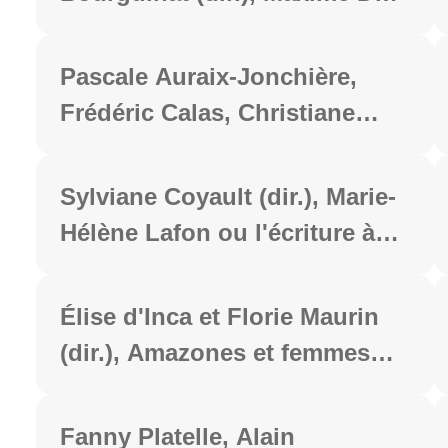
contemporánea, Berlin, Peter
Camp deux cents ans après.
Lang, coll. « Argumentos y
Une incarnation du XIXe
Pascale Auraix-Jonchière,
debates. Sociocrítica e
siècle, Paris, Honoré
Frédéric Calas, Christiane
interdisciplinariedad », 2024,
Champion, coll. «
Connan-Pintado, Agata
312 p.
Romantisme et Modernités »,
Jackiewicz et Catherine
Sylviane Coyault (dir.), Marie-
2024, 368 p.
Tauveron (dir.), Abécédaire de
Hélène Lafon ou l'écriture à
la forêt, Paris, Honoré
l'épicentre, Clermont-Ferrand,
Champion, coll. "Champion
PUBP, coll « Littératures »,
Élise d'Inca et Florie Maurin
les dictionnaires", 2024, 400 p.
2024, 198 p.
(dir.), Amazones et femmes
sauvages de la littérature
médiévale à l’imaginaire
Fanny Platelle, Alain