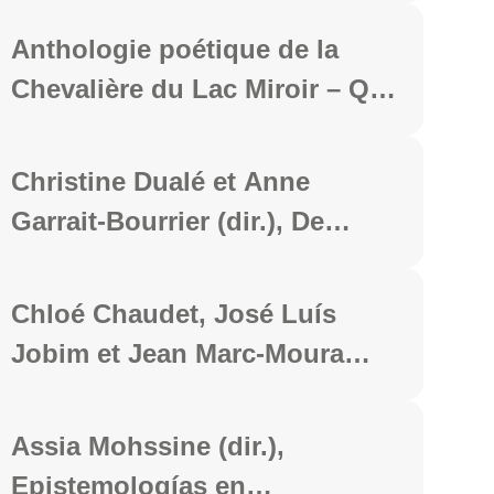
Classiques Garnier, 2024, p.
Anthologie poétique de la
236.
Chevalière du Lac Miroir – Qiu
Jin, Clermont-Ferrand,
Pandore quantique, 2024, 138
Christine Dualé et Anne
p.
Garrait-Bourrier (dir.), De
l'invisibilité à la visibilité.
Visage(s) de l’inconvenant,
Chloé Chaudet, José Luís
Clermont-Ferrand, PUBP,
Jobim et Jean Marc-Moura
décembre 2024, p. 264.
(dir.), Questions
comparatistes, vues du Sud,
Assia Mohssine (dir.),
Rio de Janeiro, Eduff /
Epistemologías en