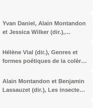
l'image, Clermont-Ferrand,
PUBP, coll. "Littératures",
2023, 380 p.
Yvan Daniel, Alain Montandon
et Jessica Wilker (dir.),
Poétiques et poésie de
l'insecte, aris, Honoré
Hélène Vial (dir.), Genres et
Champion, coll. "Romantisme
formes poétiques de la colère
moderne", 2023, 382 p.
de l’Antiquité au XXIe siècle,
Paris, Classiques Garnier,
Alain Montandon et Benjamin
coll. "Rencontres", 2023, 467
Lassauzet (dir.), Les insectes
p.
et la musique, Paris, Hermann,
coll. "Gream", 2022, 318 p.