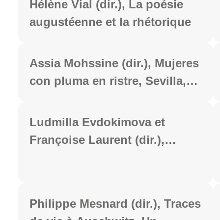
Hélène Vial (dir.), La poésie
recherches André Piganiol
augustéenne et la rhétorique
Présence de l’Antiquité, coll. «
Caesarodunum-Présence de
Assia Mohssine (dir.), Mujeres
l'Antiquité », 2022, 592 p.
con pluma en ristre, Sevilla,
Padilla Libros, coll.
"Ensayos", 2022, 314 p.
Ludmilla Evdokimova et
Françoise Laurent (dir.),
Littérature urbaine. Donnée
culturelle médiévale ou
concept de l’histoire littéraire
Philippe Mesnard (dir.), Traces
? Paris, Classiques Garnier,