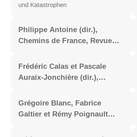
Catastrophes, menaces et
und Katastrophen
risques naturels, Nodus,
Münster, 2023, 354 p.
Philippe Antoine (dir.),
Chemins de France, Revue
des lettres modernes, série «
Voyages contemporains » n°
Frédéric Calas et Pascale
5, Lettres Modernes Minard,
Auraix-Jonchière (dir.),
2023, 238 p.
Nouveaux récits sur la forêt,
Clermont-Ferrand, PUBP, coll.
Grégoire Blanc, Fabrice
« Mythographies et sociétés »,
Galtier et Rémy Poignault
2023, 398 p.
(dir.), Présence de Juvénal,
Clermont-Ferrand, Centre de