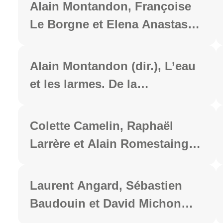
contextes | Jornalismo
Alain Montandon, Françoise
literário : olhares lusófonos e
Le Borgne et Elena Anastasaki
outros contextos, édition
(dir.), L’archipel des larmes,
Makunaima, 2026, 333 p.
Paris, Honoré Champion,
Alain Montandon (dir.), L’eau
2025, 412 p.
et les larmes. De la
sentimentalité au romantisme
allemand, Paris, Honoré
Colette Camelin, Raphaël
Champion, 2025, 208 p.
Larrère et Alain Romestaing
(dir.), Faire avec le sauvage,
renouer avec les vivants,
Laurent Angard, Sébastien
Éditions HDiffusion, 2025, 480
Baudouin et David Michon
p.
(dir.), Le banquet des Belles