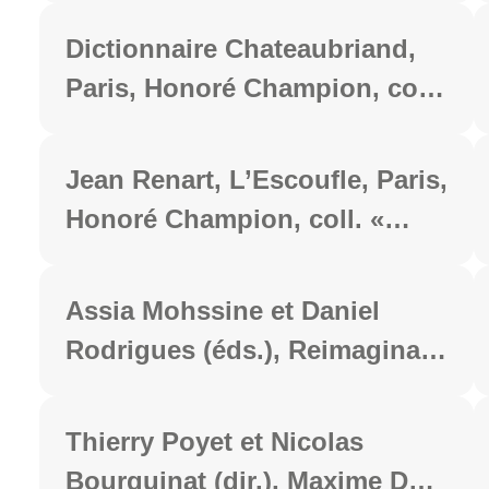
Lettres, Clermont-Ferrand,
Dictionnaire Chateaubriand,
PUBP, coll. "Littératures",
Paris, Honoré Champion, coll.
2025, 236 p.
« Dictionnaires et Références
», t. II, 2024, 328 p.
Jean Renart, L’Escoufle, Paris,
Honoré Champion, coll. «
Champion Classiques Moyen
Âge », 2024, 808 p.
Assia Mohssine et Daniel
Rodrigues (éds.), Reimaginar
la piel. Voces y corporalidades
travestidas en la literatura
Thierry Poyet et Nicolas
iberoamericana
Bourguinat (dir.), Maxime Du