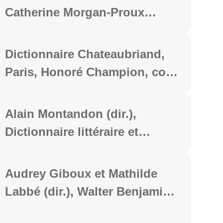
Caesarodunum LVI-LVII bis»,
Musée du Louvre, Paris,
Catherine Morgan-Proux
2024, 346 p.
Louvre éditions - Mare &
(éds.), Roadscapes, a
Martin, 2023, 248 p.
Sociopoetics of the Road,
Dictionnaire Chateaubriand,
Cambridge Scholars
Paris, Honoré Champion, coll.
Publishing, 2023, 115 p.
« Dictionnaires et Références
», 2023, t. I, 288 p.
Alain Montandon (dir.),
Dictionnaire littéraire et
culturel de l'insecte, Paris,
Honoré Champion, coll.
Audrey Giboux et Mathilde
"Dictionnaires et références"
Labbé (dir.), Walter Benjamin
2023, 784 p.
ou les pouvoirs critiques de