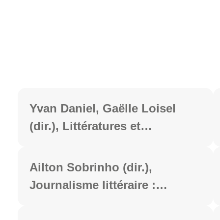
Yvan Daniel, Gaëlle Loisel
(dir.), Littératures et
mondialisation : nouveau
volet des actes du 44e
Ailton Sobrinho (dir.),
Congrès de la SFLGC
Journalisme littéraire :
regards lusophones et autres