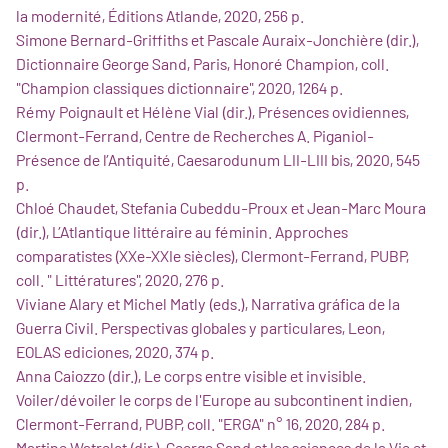
la modernité, Éditions Atlande, 2020, 256 p.
Simone Bernard-Griffiths et Pascale Auraix-Jonchière (dir.),
Dictionnaire George Sand, Paris, Honoré Champion, coll.
"Champion classiques dictionnaire", 2020, 1264 p.
Rémy Poignault et Hélène Vial (dir.), Présences ovidiennes,
Clermont-Ferrand, Centre de Recherches A. Piganiol-
Présence de l’Antiquité, Caesarodunum LII-LIII bis, 2020, 545
p.
Chloé Chaudet, Stefania Cubeddu-Proux et Jean-Marc Moura
(dir.), L’Atlantique littéraire au féminin. Approches
comparatistes (XXe-XXIe siècles), Clermont-Ferrand, PUBP,
coll. " Littératures", 2020, 276 p.
Viviane Alary et Michel Matly (eds.), Narrativa gráfica de la
Guerra Civil. Perspectivas globales y particulares, Leon,
EOLAS ediciones, 2020, 374 p.
Anna Caiozzo (dir.), Le corps entre visible et invisible.
Voiler/dévoiler le corps de l'Europe au subcontinent indien,
Clermont-Ferrand, PUBP, coll. "ERGA" n° 16, 2020, 284 p.
Martine Watrelot (dir.), George Sand et les sciences de la Vie et