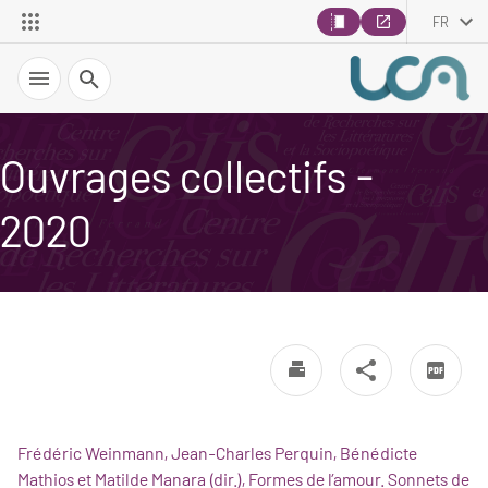
FR
Recherche
Ouvrages collectifs -
2020
Frédéric Weinmann, Jean-Charles Perquin, Bénédicte
Mathios et Matilde Manara (dir.), Formes de l’amour. Sonnets de