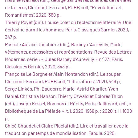
de la Terre, Clermont-Ferrand, PUBP, coll. "Révolutions et
Romantismes", 2020, 368 p.
Thierry Poyet (dir.), Louise Colet ou l'éclectisme littéraire. Une
écrivaine parmi les hommes, Paris, Classiques Garnier, 2020,
347 p.
Pascale Auraix-Jonchière (dir.), Barbey d’Aurevilly. Mode,
vêtements, accessoires et représentations, Revue des Lettres
Modernes, série : « Jules Barbey d’Aurevilly » n° 23, Paris,
Classiques Garnier, 2020, 343 p.
Françoise Le Borgne et Alain Montandon (dir.), Le souper,
Clermont-Ferrand, PUBP, coll. "Littératures", 2020, 446 p.
Serge Linkès, Ph. Baudorre, Marie-Astrid Charlier, Yvan
Daniel, Christina Manson, Thierry Ozwald et Dolores Thion
(ed.), Joseph Kessel, Romans et Récits, Paris, Gallimard, coll. «
Bibliothèque de La Pléiade », t. I, 2020, 1968 p. ; 2020, t. II, 1808
p.
Chloé Chaudet et Claire Placial (dir.), Lire et travailler avec la
traduction par temps de mondialisation, Fabula, 2020