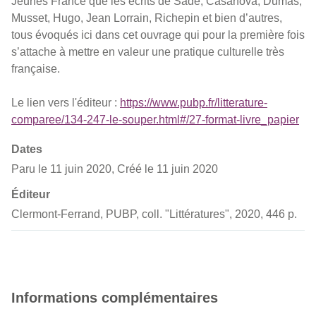
Jeunes France que les écrits de Sade, Casanova, Dumas,
Musset, Hugo, Jean Lorrain, Richepin et bien d’autres,
tous évoqués ici dans cet ouvrage qui pour la première fois
s’attache à mettre en valeur une pratique culturelle très
française.
Le lien vers l'éditeur :
https://www.pubp.fr/litterature-
comparee/134-247-le-souper.html#/27-format-livre_papier
Dates
Paru le 11 juin 2020, Créé le 11 juin 2020
Éditeur
Clermont-Ferrand, PUBP, coll. "Littératures", 2020, 446 p.
Informations complémentaires